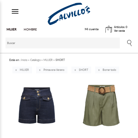
Toggle navigation
Artículos:
0
Mi cuenta
MUJER
HOMBRE
Ver cesta
Estás en :
Inicio
Catálogo
MUJER
SHORT
MUJER
Primavera-Verano
SHORT
Borrar todo