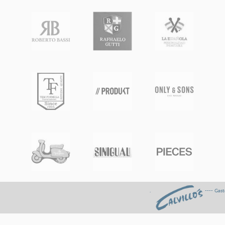
. ---- Gastos de envÍo GR