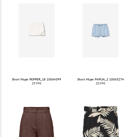
Short Mujer PEPPER_18 10064399
Short Mujer PAPUA_2 10065274
29,99€
20,99€
(@calvillosmoda) el
23 Ene, 2020 a las 4:11 PST