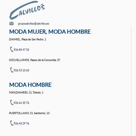
grupocalvillos@calvillos.es
MODA MUJER, MODA HOMBRE
DAIMIEL, Plaza de San Pedro, 1
926 85 47 52
SOCUELLAMOS, Paseo de la Concordia, 37
926 53 10 63
MODA HOMBRE
MANZANARES, CL Toledo, 1
926 61 35 76
PUERTOLLANO, CL Santísimo, 13
926 43 29 76