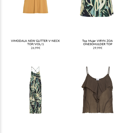
VIMODALA NEW GLITTER V-NECK
Top Mujer VIRYN ZOA
TOP/VOL/1
ONESOHULDER TOP
26,99€
29,99€
(@calvillosmoda) el
23 Ene, 2020 a las 4:11 PST