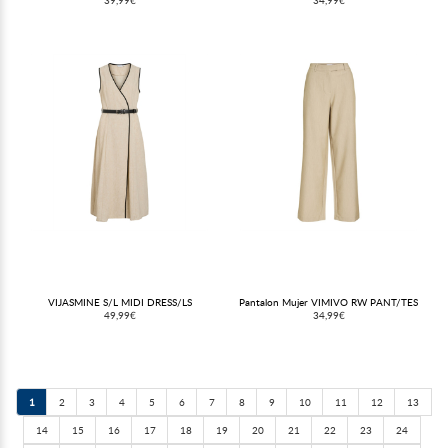
VIJASMINE S/L MIDI DRESS/LS
Pantalon Mujer VIMIVO RW PANT/TES
49,99€
34,99€
1
2
3
4
5
6
7
8
9
10
11
12
13
14
15
16
17
18
19
20
21
22
23
24