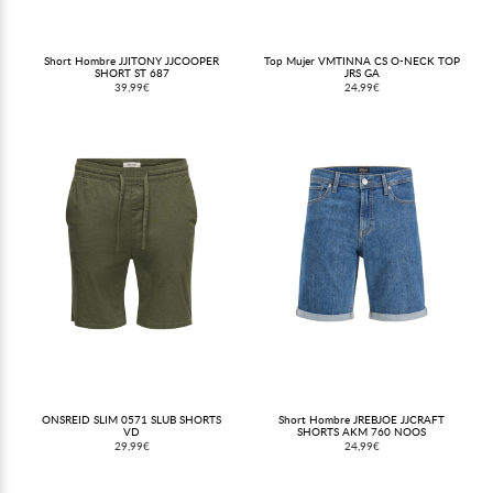
Short Hombre JJITONY JJCOOPER
Top Mujer VMTINNA CS O-NECK TOP
SHORT ST 687
JRS GA
39,99€
24,99€
ONSREID SLIM 0571 SLUB SHORTS
Short Hombre JREBJOE JJCRAFT
VD
SHORTS AKM 760 NOOS
29,99€
24,99€