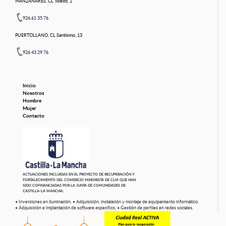
MANZANARES, CL Toledo, 1
926 61 35 76
PUERTOLLANO, CL Santísimo, 13
926 43 29 76
Inicio
Nosotros
Hombre
Mujer
Contacto
ACTUACIONES INCLUIDAS EN EL PROYECTO DE RECUPERACIÓN Y
FORTALECIMIENTO DEL COMERCIO MINORISTA DE CLM QUE HAN
SIDO COFINANCIADAS POR LA JUNTA DE COMUNIDADES DE
CASTILLA-LA MANCHA:
• Inversiones en iluminación.
• Adquisición, instalación y montaje de equipamiento informático.
• Adquisición e implantación de software específico.
• Gestión de perfiles en redes sociales.