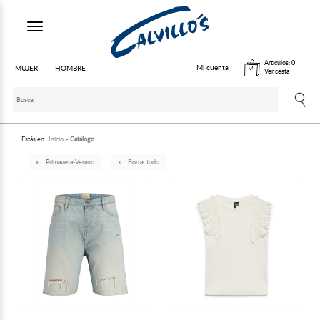
Toggle navigation
Artículos:
0
Mi cuenta
MUJER
HOMBRE
Ver cesta
Estás en :
Inicio
Catálogo
Primavera-Verano
Borrar todo