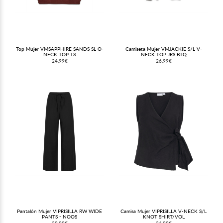
Top Mujer VMSAPPHIRE SANDS SL O-
Camiseta Mujer VMJACKIE S/L V-
NECK TOP TS
NECK TOP JRS BTQ
24,99€
26,99€
Pantalón Mujer VIPRISILLA RW WIDE
Camisa Mujer VIPRISILLA V-NECK S/L
PANTS - NOOS
KNOT SHIRT/VOL
39,99€
34,99€