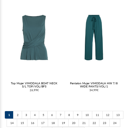
Top Mujer VIMODALA BOAT NECK
Pantalon Mujer VIMODALA HW 7/8
S/L TOP/VOL/BFS
WIDE PANTS/VOL/1
26,99€
34,99€
1
2
3
4
5
6
7
8
9
10
11
12
13
14
15
16
17
18
19
20
21
22
23
24