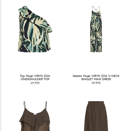
Top Mujer VIRYN ZOA
Vestido Mujer VIRYN ZOA V-NECK
ONESOHULDER TOP
SINGLET MAXI DRESS
29,99€
49,99€
(@calvillosmoda) el
23 Ene, 2020 a las 4:11 PST