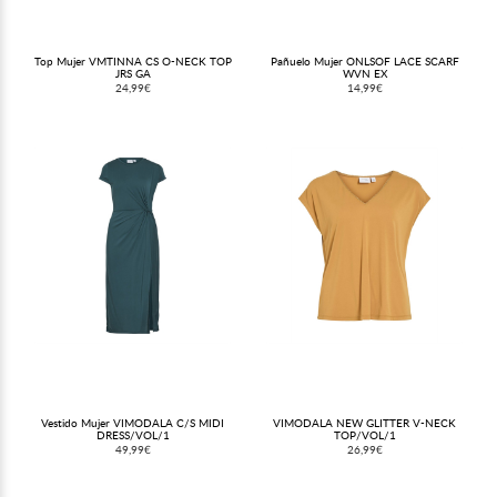
Top Mujer VMTINNA CS O-NECK TOP
Pañuelo Mujer ONLSOF LACE SCARF
JRS GA
WVN EX
24,99€
14,99€
Vestido Mujer VIMODALA C/S MIDI
VIMODALA NEW GLITTER V-NECK
DRESS/VOL/1
TOP/VOL/1
49,99€
26,99€