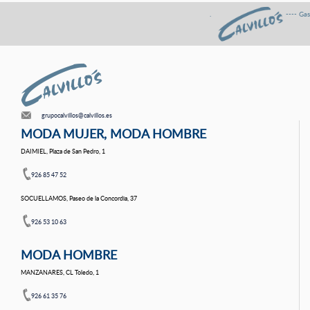
. ---- Gastos de envÍo GR
grupocalvillos@calvillos.es
MODA MUJER, MODA HOMBRE
DAIMIEL, Plaza de San Pedro, 1
926 85 47 52
SOCUELLAMOS, Paseo de la Concordia, 37
926 53 10 63
MODA HOMBRE
MANZANARES, CL Toledo, 1
926 61 35 76