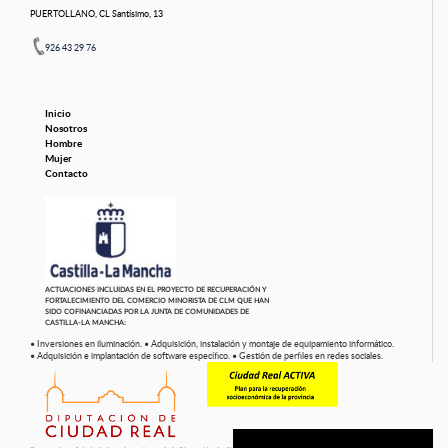
PUERTOLLANO, CL Santísimo, 13
926 43 29 76
Inicio
Nosotros
Hombre
Mujer
Contacto
ACTUACIONES INCLUIDAS EN EL PROYECTO DE RECUPERACIÓN Y
FORTALECIMIENTO DEL COMERCIO MINORISTA DE CLM QUE HAN
SIDO COFINANCIADAS POR LA JUNTA DE COMUNIDADES DE
CASTILLA-LA MANCHA:
• Inversiones en iluminación.
• Adquisición, instalación y montaje de equipamiento informático.
• Adquisición e implantación de software específico.
• Gestión de perfiles en redes sociales.