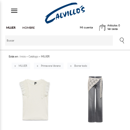
Toggle navigation
Artículos:
0
Mi cuenta
MUJER
HOMBRE
Ver cesta
Estás en :
Inicio
Catálogo
MUJER
MUJER
Primavera-Verano
Borrar todo