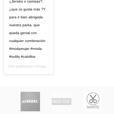
¿Jerséis o camisas?,
¿que os gusta más ?Y
para ir bien abrigada
nuestra parka, que
queda genial con
cualquier combinación.
#modamujer #moda
#oufits #calvillos
Una publicación compartida de
Calvillos
(@calvillosmoda) el
23 E