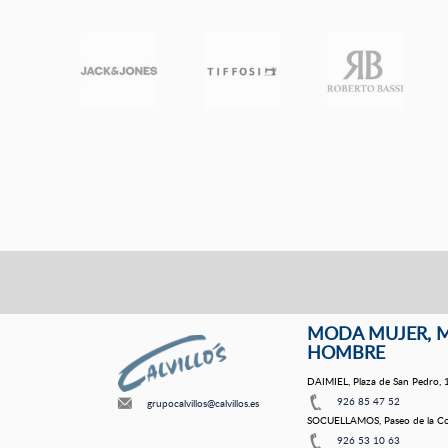
MODA MUJER, 
HOMBRE
DAIMIEL, Plaza de San Pedro, 
926 85 47 52
grupocalvillos@calvillos.es
SOCUELLAMOS, Paseo de la Co
926 53 10 63